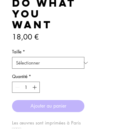
DO WHAT
YOU
WANT
Prix
18,00 €
Taille
*
Quantité
*
Ajouter au panier
Les œuvres sont imprimées à Paris
🇫🇷