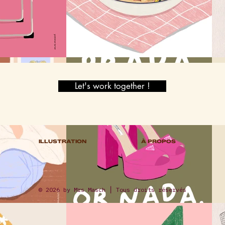
Let's work together !
ILLUSTRATION
À PROPOS
© 2026 by Mrs Masch ⎪ Tous droits réservés