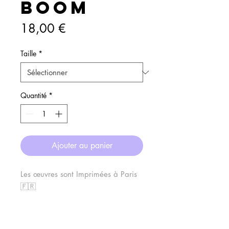
BOOM
Prix
18,00 €
Taille
*
Quantité
*
Ajouter au panier
Les œuvres sont Imprimées à Paris
🇫🇷
Très haute qualité
Papier 250g .
SERVICES
À PROPOS