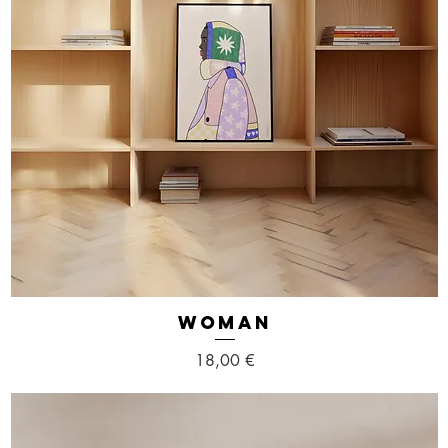
WOMAN
Aperçu rapide
Prix
18,00 €