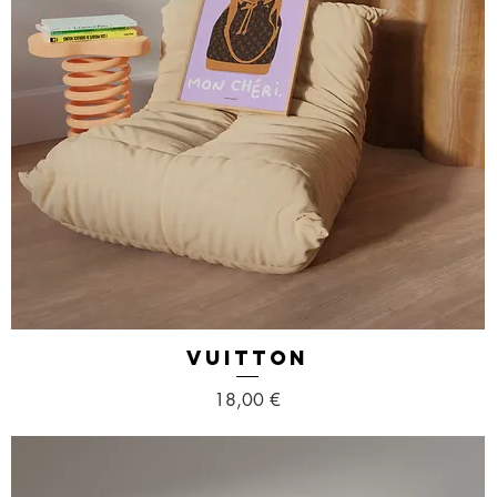
VUITTON
Aperçu rapide
Prix
18,00 €